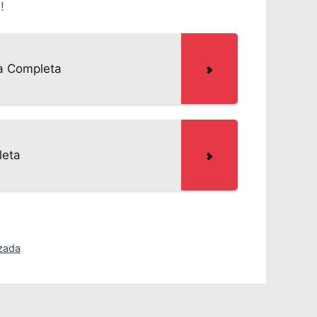
!
ía Completa
leta
izada